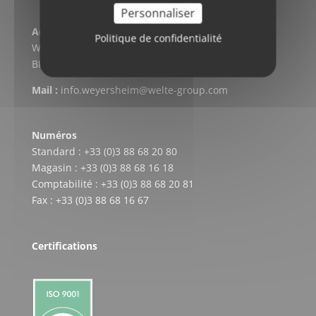
Personnaliser
Adresse postale
Politique de confidentialité
WELTE CARDAN-SERVICE
BP 304 – F-67728 HOERDT CEDEX
Mail :
info.weyersheim@welte-group.com
Numéros
Standard : +33 (0)3 88 68 20 80
Magasin : +33 (0)3 88 68 16 18
Comptabilité : +33 (0)3 88 68 20 81
Fax : +33 (0)3 88 68 16 67
Certifications