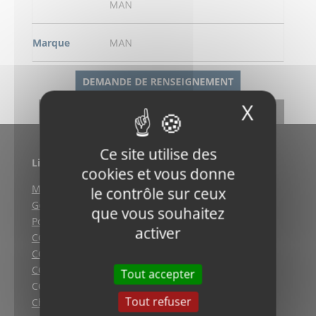
MAN
Marque
MAN
DEMANDE DE RENSEIGNEMENT
X
Masqu
RETOUR
Ce site utilise des
Liens utiles
cookies et vous donne
Mentions légales
le contrôle sur ceux
Gestion des cookies
que vous souhaitez
Politique de confidentialité
activer
CGV (Weyersheim)
CGV (Strasbourg)
CGV (Lyon)
Tout accepter
CGV vente en ligne
Tout refuser
Charte qualité