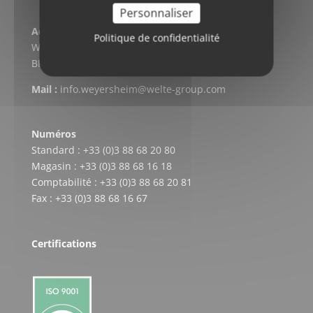
Personnaliser
Adresse postale
Politique de confidentialité
WELTE CARDAN-SERVICE
BP 304 – F-67728 HOERDT CEDEX
Mail :
info.weyersheim@welte-group.com
Numéros
Standard : +33 (0)3 88 68 20 80
Magasin : +33 (0)3 88 68 16 18
Comptabilité : +33 (0)3 88 68 20 81
Fax : +33 (0)3 88 68 16 67
Certifications