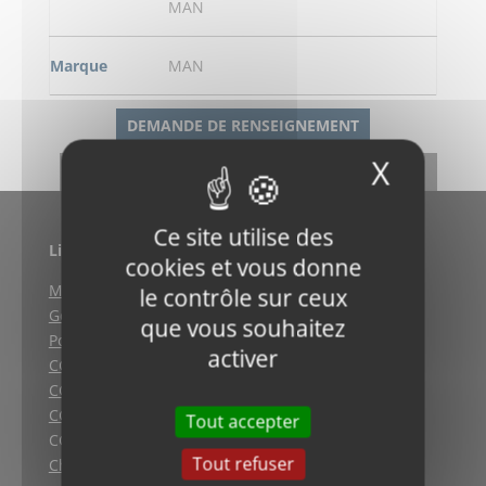
MAN
Marque
MAN
DEMANDE DE RENSEIGNEMENT
X
Masqu
RETOUR
Ce site utilise des
Liens utiles
cookies et vous donne
Mentions légales
le contrôle sur ceux
Gestion des cookies
que vous souhaitez
Politique de confidentialité
activer
CGV (Weyersheim)
CGV (Strasbourg)
CGV (Lyon)
Tout accepter
CGV vente en ligne
Tout refuser
Charte qualité