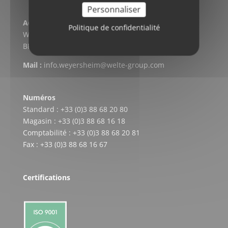
Personnaliser
Adresse postale
Politique de confidentialité
WELTE CARDAN-SERVICE
BP 304 – F-67728 HOERDT CEDEX
Mail :
info.weyersheim@welte-group.com
Numéros
Standard : +33 (0)3 88 68 20 80
Magasin : +33 (0)3 88 68 16 18
Comptabilité : +33 (0)3 88 68 20 81
Fax : +33 (0)3 88 68 16 67
Certifications