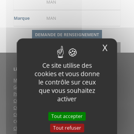
MAN
Marque
MAN
DEMANDE DE RENSEIGNEMENT
X
Masqu
RETOUR
Ce site utilise des
Liens utiles
cookies et vous donne
Mentions légales
le contrôle sur ceux
Gestion des cookies
que vous souhaitez
Politique de confidentialité
activer
CGV (Weyersheim)
CGV (Strasbourg)
CGV (Lyon)
Tout accepter
CGV vente en ligne
Tout refuser
Charte qualité