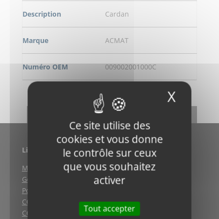
Description
Cardan
Marque
ACMAT
Numéro OEM
009002001000C
X
Masqu
DEMANDE DE RENSEIGNEMENT
RETOUR
Ce site utilise des
cookies et vous donne
Liens utiles
le contrôle sur ceux
que vous souhaitez
Mentions légales
activer
Gestion des cookies
Politique de confidentialité
CGV (Weyersheim)
Tout accepter
CGV (Strasbourg)