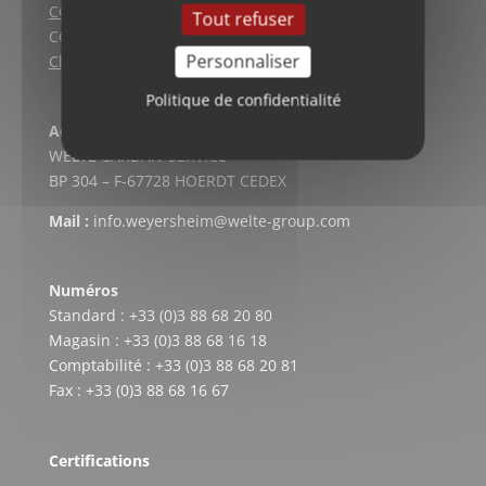
CGV (Lyon)
Tout refuser
CGV vente en ligne
Personnaliser
Charte qualité
Politique de confidentialité
Adresse postale
WELTE CARDAN-SERVICE
BP 304 – F-67728 HOERDT CEDEX
Mail :
info.weyersheim@welte-group.com
Numéros
Standard : +33 (0)3 88 68 20 80
Magasin : +33 (0)3 88 68 16 18
Comptabilité : +33 (0)3 88 68 20 81
Fax : +33 (0)3 88 68 16 67
Certifications