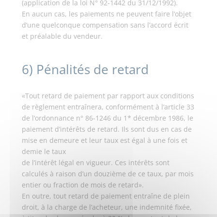
(application de la loi N° 92-1442 du 31/12/1992).
En aucun cas, les paiements ne peuvent faire l’objet
d’une quelconque compensation sans l’accord écrit
et préalable du vendeur.
6) Pénalités de retard
«Tout retard de paiement par rapport aux conditions
de règlement entraînera, conformément à l’article 33
de l’ordonnance n° 86-1246 du 1* décembre 1986, le
paiement d’intérêts de retard. Ils sont dus en cas de
mise en demeure et leur taux est égal à une fois et
demie le taux
de l’intérêt légal en vigueur. Ces intérêts sont
calculés à raison d’un douzième de ce taux, par mois
entier ou fraction de mois de retard».
En outre, tout retard de paiement entraîne de plein
droit, à la charge de l’acheteur, une indemnité fixée,