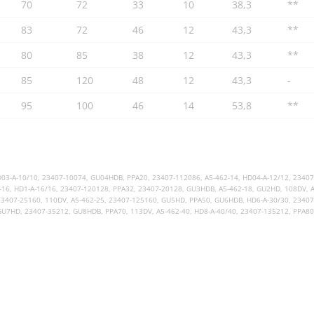
70
72
33
10
38,3
**
83
72
46
12
43,3
**
80
85
38
12
43,3
**
85
120
48
12
43,3
-
95
100
46
14
53,8
**
D03-A-10/10, 23407-10074, GU04HDB, PPA20, 23407-112086, A5-462-14, HD04-A-12/12, 234
-16, HD1-A-16/16, 23407-120128, PPA32, 23407-20128, GU3HDB, A5-462-18, GU2HD, 108DV, A
23407-25160, 110DV, A5-462-25, 23407-125160, GU5HD, PPA50, GU6HDB, HD6-A-30/30, 2340
 GU7HD, 23407-35212, GU8HDB, PPA70, 113DV, A5-462-40, HD8-A-40/40, 23407-135212, PPA8