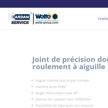
Panneau de gestion des cookies
Welte
Joint de précision do
roulement à aiguille
bague interne durcie par trempe
matière acier PR80
angle mécanique maxi 45°
vitesse de rotation max 1000tr/mn
Possibilité de fabriquer sur mesure