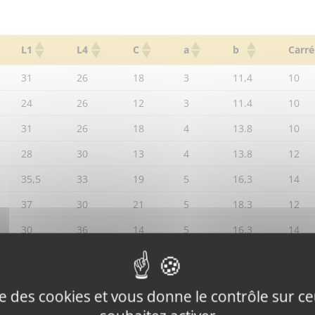
L1
L4
C
a
b
Carré
31
26
18
3
11,4
10
24
26
12
3
11.4
10
31
26
18
4
13.8
10
28
30
13
4
13.8
12
35,5
33
19
5
16,3
14
37
30
21
5
18.3
12
30
36
14
5
16.3
14
34
37
16
5
18.3
16
43
39
24
5
18,3
16
ise des cookies et vous donne le contrôle sur 
43
37
24
6
22.8
16