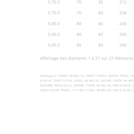
5.70.5
70
35
212
5.70.5
70
40
238
5.80.5
80
40
245
5.80.5
80
40
290
5.95.5
95
50
290
Affichage des éléments 1 à 27 sur 27 éléments
Identique à :
103DV, A5-462-10, 23407-110074, GU03H, PPA16, H
A-14/14, 23407-16104, 106DV, A5-462-16, GU1HD, 106DV, A5-462
GU5HDB, HD4-A-22/22, GU4HD, 110DV, A5-462-25, HD5-A-25/25, 
23407-30238, PPA63, 111/1DV, 112DV, A5-462-35, HD7-A-35/35,