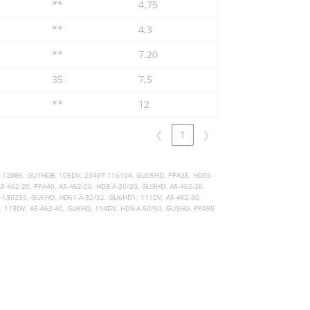
**
4,75
**
4,3
**
7.20
35
7,5
**
12
❮
1
❯
07-12086, GU1HDB, 105DV, 23407-116104, GU05HD, PPA25, HD05-
5-462-20, PPA40, A5-462-20, HD3-A-20/20, GU3HD, A5-462-20,
7-130238, GU6HD, HD61-A-32/32, GU6HD1, 111DV, A5-462-30,
0, 113DV, A5-462-40, GU8HD, 114DV, HD9-A-50/50, GU9HD, PPA95