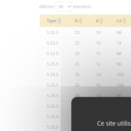
Afficher
éléments
Type
D
d
L3
5.20.5
20
10
88
5.22.5
22
10
74
5.22.5
22
12
88
5.25.5
25
12
86
5.25.5
25
14
104
5.25.5
25
16
104
5.28.5
28
14
96
5.32.5
32
16
105
5.32.5
32
16
125
Ce site util
5.32.5
32
20
123