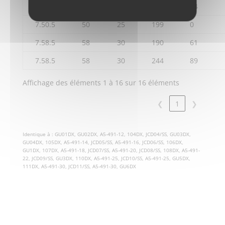
7.50.5
50
25
163
54
7.50.5
50
25
199
0
7.58.5
58
30
190
61
7.58.5
58
30
244
89
Affichage des éléments 1 à 16 sur 16 éléments
❮
1
❯
Identique à : GU01DX, GU02DX, A5-491-12, 104DX, JCD04/SS, GU03DX,
GU04DX, 105DX, A5-491-14, JCD05/SS, A5-491-16, JCD06/SS, 106DX,
GU1DX, 107DX, A5-491-18, JCD07/SS, A5-491-20, JCD08/SS, 108DX, A5-491-
22, JCD09/SS, GU3DX, 110DX, A5-491-25, JCD10/SS, A5-491-25, GU5DX,
111DX, A5-491-30, JCD11/SS, A5-491-30, GU6DX