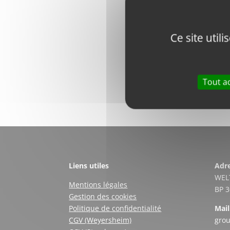
Description
Marque
Ce site util
Numéro OEM
Tout a
Liens utiles
Adre
WEL
Mentions légales
BP 
Gestion des cookies
Politique de confidentialité
Mail
CGV (Weyersheim)
gro