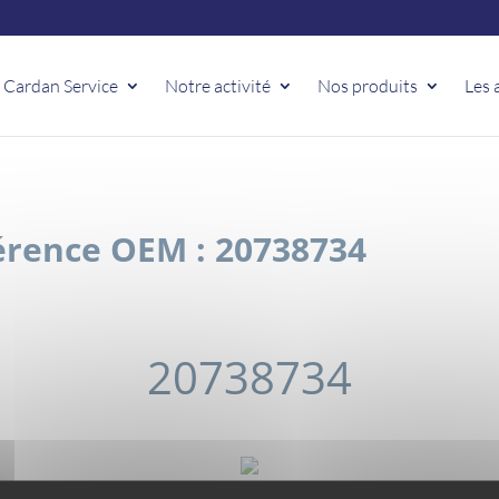
 Cardan Service
Notre activité
Nos produits
Les 
rence OEM : 20738734
20738734