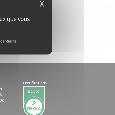
X
Masquer le bandeau
ceux que vous
identialité
Certifications
80
8
 20