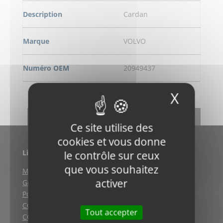
Description
Cardan
Marque
VOLVO
Numéro OEM
20949437
X
Masqu
DEMANDE DE RENSEIGNEMENT
RETOUR
Ce site utilise des
cookies et vous donne
Liens utiles
le contrôle sur ceux
que vous souhaitez
Mentions légales
activer
Gestion des cookies
Politique de confidentialité
CGV (Weyersheim)
Tout accepter
CGV (Strasbourg)