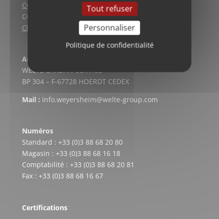
CGV (Lyon)
Tout refuser
CGV vente en ligne
Personnaliser
Charte qualité
Politique de confidentialité
Adresse postale
WELTE CARDAN-SERVICE
BP 304 – F-67728 HOERDT CEDEX
Mail :
info.weyersheim@welte-group.com
Numéros
Standard : +33 (0)3 88 68 20 80
Magasin : +33 (0)3 88 68 16 18
Comptabilité : +33 (0)3 88 68 20 81
Fax : +33 (0)3 88 68 16 67
Certifications