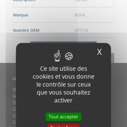
Marque
BOVA
Numéro OEM
297216
DEMANDE DE RENSEIGNEMENT
X
Masqu
RETOUR
Ce site utilise des
cookies et vous donne
Liens utiles
le contrôle sur ceux
Mentions légales
que vous souhaitez
Gestion des cookies
activer
Politique de confidentialité
CGV (Weyersheim)
CGV (Strasbourg)
Tout accepter
CGV (Lyon)