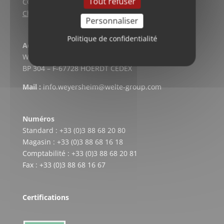
Tout refuser
CGV vente en ligne
Charte qualité
Personnaliser
Politique de confidentialité
Adresse postale
WELTE CARDAN-SERVICE
BP 304 – F-67728 HOERDT CEDEX
Mail :
info.weyersheim@welte-group.com
Numéros
Standard : +33 (0)3 88 68 20 80
Magasin : +33 (0)3 88 68 16 18
Comptabilité : +33 (0)3 88 68 20 81
Fax : +33 (0)3 88 68 16 67
Certifications