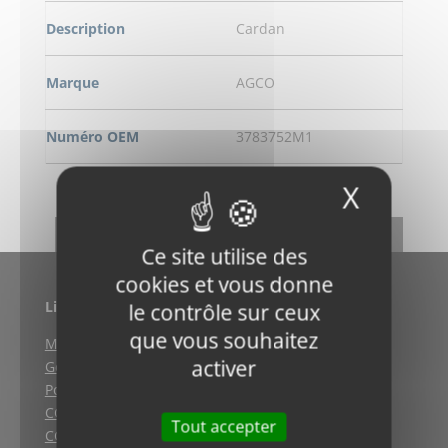
Description
Cardan
Marque
AGCO
Numéro OEM
3783752M1
X
Masqu
DEMANDE DE RENSEIGNEMENT
RETOUR
Ce site utilise des
cookies et vous donne
Liens utiles
le contrôle sur ceux
que vous souhaitez
Mentions légales
activer
Gestion des cookies
Politique de confidentialité
CGV (Weyersheim)
Tout accepter
CGV (Strasbourg)