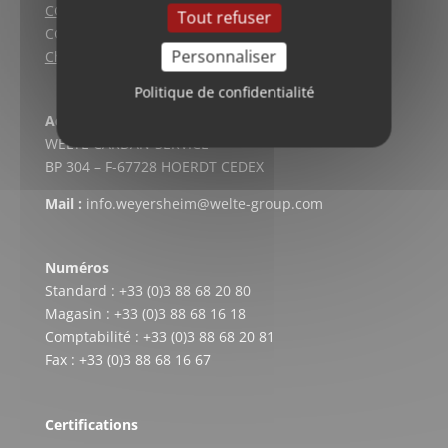
CGV (Lyon)
Tout refuser
CGV vente en ligne
Personnaliser
Charte qualité
Politique de confidentialité
Adresse postale
WELTE CARDAN-SERVICE
BP 304 – F-67728 HOERDT CEDEX
Mail :
info.weyersheim@welte-group.com
Numéros
Standard : +33 (0)3 88 68 20 80
Magasin : +33 (0)3 88 68 16 18
Comptabilité : +33 (0)3 88 68 20 81
Fax : +33 (0)3 88 68 16 67
Certifications