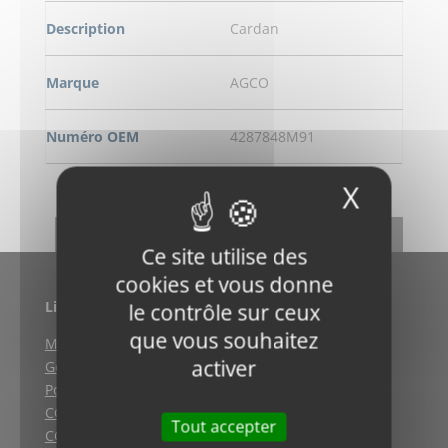
Description
Cardan
Marque
AGCO
Numéro OEM
4287848M91
X
Masqu
DEMANDE DE RENSEIGNEMENT
RETOUR
Ce site utilise des
cookies et vous donne
Liens utiles
le contrôle sur ceux
que vous souhaitez
Mentions légales
activer
Gestion des cookies
Politique de confidentialité
CGV (Weyersheim)
Tout accepter
CGV (Strasbourg)