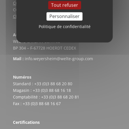
CGV (Lyon)
Tout refuser
CGV vente en ligne
Personnaliser
Charte qualité
Politique de confidentialité
Adresse postale
WELTE CARDAN-SERVICE
BP 304 – F-67728 HOERDT CEDEX
Mail :
info.weyersheim@welte-group.com
Numéros
Standard : +33 (0)3 88 68 20 80
Magasin : +33 (0)3 88 68 16 18
Comptabilité : +33 (0)3 88 68 20 81
Fax : +33 (0)3 88 68 16 67
Certifications