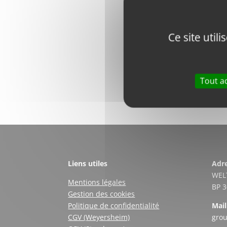
Description
Marque
Ce site util
Numéro OEM
Tout a
Liens utiles
Adre
WEL
Mentions légales
BP 
Gestion des cookies
Politique de confidentialité
Mail
CGV (Weyersheim)
gro