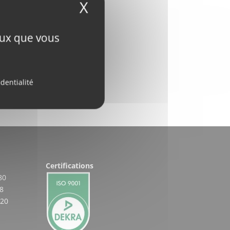
X
Masquer le bandeau
ceux que vous
identialité
Certifications
80
8
 20