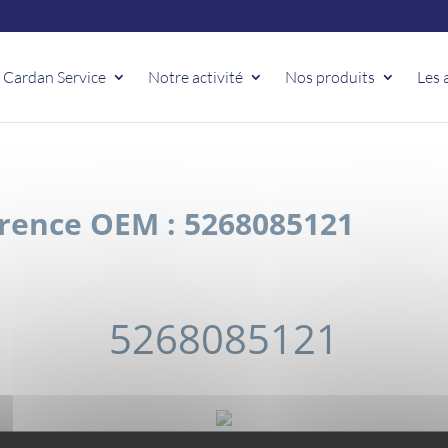
 Cardan Service
Notre activité
Nos produits
Les 
rence OEM : 5268085121
5268085121