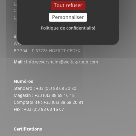
CGV (Lyon)
Tout refuser
CGV vente en ligne
Personnaliser
Charte qualité
Politique de confidentialité
Adresse postale
WELTE CARDAN-SERVICE
BP 304 – F-67728 HOERDT CEDEX
Mail :
info.weyersheim@welte-group.com
Numéros
Standard : +33 (0)3 88 68 20 80
Magasin : +33 (0)3 88 68 16 18
Comptabilité : +33 (0)3 88 68 20 81
Fax : +33 (0)3 88 68 16 67
Certifications