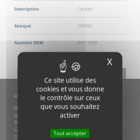
Description
Cardan
Marque
DIVERS
Numéro OEM
94111589
X
Masqu
DEMANDE DE RENSEIGNEMENT
RETOUR
Ce site utilise des
cookies et vous donne
Liens utiles
le contrôle sur ceux
que vous souhaitez
Mentions légales
activer
Gestion des cookies
Politique de confidentialité
CGV (Weyersheim)
Tout accepter
CGV (Strasbourg)