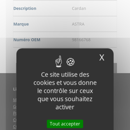
Description
Cardan
Marque
ASTRA
Numéro OEM
98166768
X
Masqu
DEMANDE DE RENSEIGNEMENT
RETOUR
Ce site utilise des
cookies et vous donne
Liens utiles
le contrôle sur ceux
que vous souhaitez
Mentions légales
activer
Gestion des cookies
Politique de confidentialité
CGV (Weyersheim)
Tout accepter
CGV (Strasbourg)