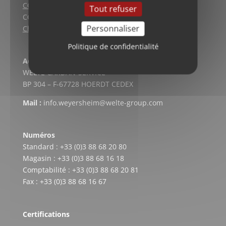
CGV (Lyon)
Tout refuser
CGV vente en ligne
Personnaliser
Charte qualité
Politique de confidentialité
Adresse postale
WELTE CARDAN-SERVICE
BP 304 – F-67728 HOERDT CEDEX
Mail :
info.weyersheim@welte-group.com
Numéros
Standard : +33 (0)3 88 68 20 80
Magasin : +33 (0)3 88 68 16 18
Comptabilité : +33 (0)3 88 68 20 81
Fax : +33 (0)3 88 68 16 67
Certifications