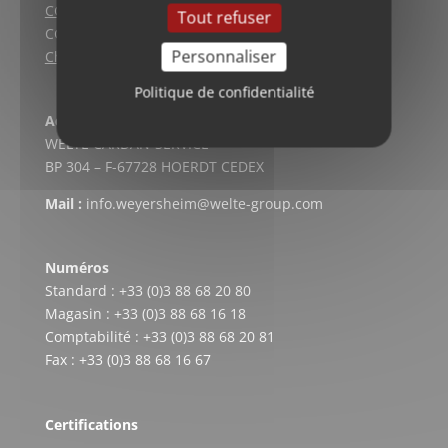
CGV (Lyon)
Tout refuser
CGV vente en ligne
Personnaliser
Charte qualité
Politique de confidentialité
Adresse postale
WELTE CARDAN-SERVICE
BP 304 – F-67728 HOERDT CEDEX
Mail :
info.weyersheim@welte-group.com
Numéros
Standard : +33 (0)3 88 68 20 80
Magasin : +33 (0)3 88 68 16 18
Comptabilité : +33 (0)3 88 68 20 81
Fax : +33 (0)3 88 68 16 67
Certifications