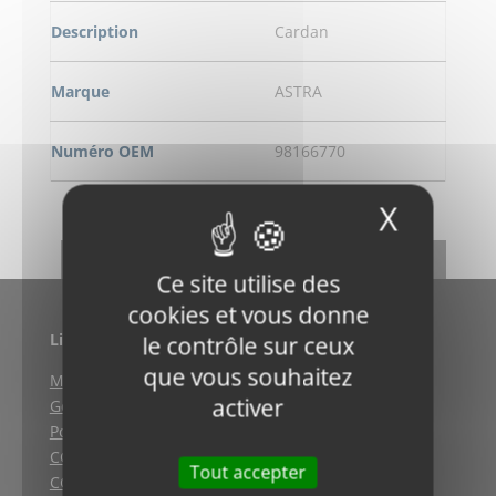
Description
Cardan
Marque
ASTRA
Numéro OEM
98166770
X
Masqu
DEMANDE DE RENSEIGNEMENT
RETOUR
Ce site utilise des
cookies et vous donne
Liens utiles
le contrôle sur ceux
que vous souhaitez
Mentions légales
activer
Gestion des cookies
Politique de confidentialité
CGV (Weyersheim)
Tout accepter
CGV (Strasbourg)