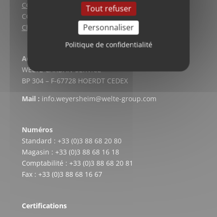
CGV (Lyon)
Tout refuser
CGV vente en ligne
Personnaliser
Charte qualité
Politique de confidentialité
Adresse postale
WELTE CARDAN-SERVICE
BP 304 – F-67728 HOERDT CEDEX
Mail :
info.weyersheim@welte-group.com
Numéros
Standard : +33 (0)3 88 68 20 80
Magasin : +33 (0)3 88 68 16 18
Comptabilité : +33 (0)3 88 68 20 81
Fax : +33 (0)3 88 68 16 67
Certifications