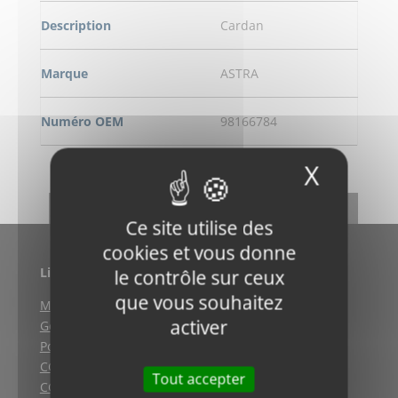
Description
Cardan
Marque
ASTRA
Numéro OEM
98166784
X
Masqu
DEMANDE DE RENSEIGNEMENT
RETOUR
Ce site utilise des
cookies et vous donne
Liens utiles
le contrôle sur ceux
que vous souhaitez
Mentions légales
activer
Gestion des cookies
Politique de confidentialité
CGV (Weyersheim)
Tout accepter
CGV (Strasbourg)