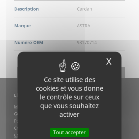
Description
Cardan
Marque
ASTRA
Numéro OEM
98170714
X
Masqu
DEMANDE DE RENSEIGNEMENT
RETOUR
Ce site utilise des
cookies et vous donne
Liens utiles
le contrôle sur ceux
que vous souhaitez
Mentions légales
activer
Gestion des cookies
Politique de confidentialité
CGV (Weyersheim)
Tout accepter
CGV (Strasbourg)