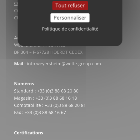
CGV (Lyon)
Tout refuser
CGV vente en ligne
Personnaliser
Charte qualité
Politique de confidentialité
Adresse postale
WELTE CARDAN-SERVICE
BP 304 – F-67728 HOERDT CEDEX
Mail :
info.weyersheim@welte-group.com
Numéros
Standard : +33 (0)3 88 68 20 80
Magasin : +33 (0)3 88 68 16 18
Comptabilité : +33 (0)3 88 68 20 81
Fax : +33 (0)3 88 68 16 67
Certifications