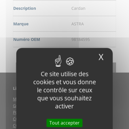
Description
Cardan
Marque
ASTRA
Numéro OEM
98184595
X
Masqu
DEMANDE DE RENSEIGNEMENT
RETOUR
Ce site utilise des
cookies et vous donne
Liens utiles
le contrôle sur ceux
que vous souhaitez
Mentions légales
activer
Gestion des cookies
Politique de confidentialité
CGV (Weyersheim)
Tout accepter
CGV (Strasbourg)