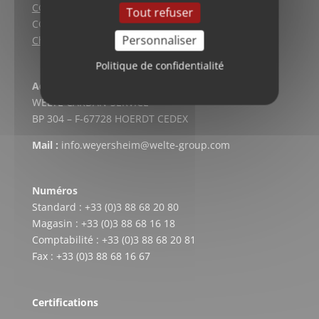
CGV (Lyon)
Tout refuser
CGV vente en ligne
Personnaliser
Charte qualité
Politique de confidentialité
Adresse postale
WELTE CARDAN-SERVICE
BP 304 – F-67728 HOERDT CEDEX
Mail :
info.weyersheim@welte-group.com
Numéros
Standard : +33 (0)3 88 68 20 80
Magasin : +33 (0)3 88 68 16 18
Comptabilité : +33 (0)3 88 68 20 81
Fax : +33 (0)3 88 68 16 67
Certifications