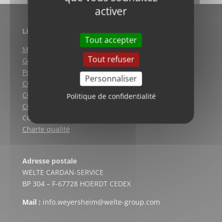
activer
Liens utiles
Tout accepter
Mentions légales
Tout refuser
Gestion des cookies
Politique de confidentialité
Personnaliser
CGV (Weyersheim)
CGV (Strasbourg)
Politique de confidentialité
CGV (Lyon)
CGV vente en ligne
Charte qualité
Adresse postale
WELTE CARDAN-SERVICE
BP 304 – F-67728 HOERDT CEDEX
Mail :
info.weyersheim@welte-group.com