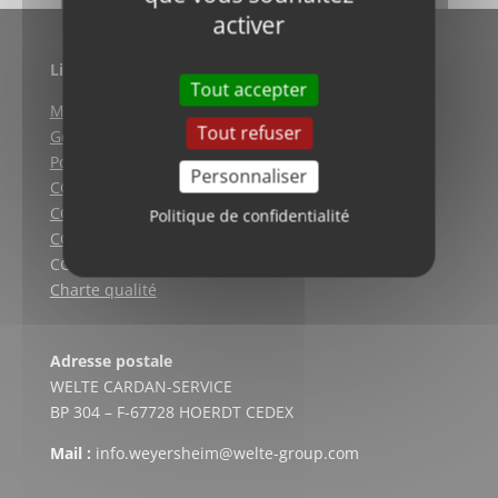
activer
Liens utiles
Tout accepter
Mentions légales
Tout refuser
Gestion des cookies
Politique de confidentialité
Personnaliser
CGV (Weyersheim)
CGV (Strasbourg)
Politique de confidentialité
CGV (Lyon)
CGV vente en ligne
Charte qualité
Adresse postale
WELTE CARDAN-SERVICE
BP 304 – F-67728 HOERDT CEDEX
Mail :
info.weyersheim@welte-group.com