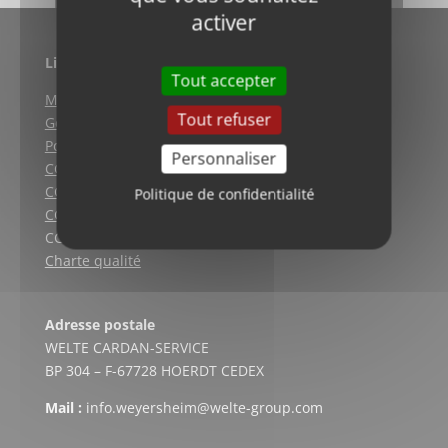
activer
Liens utiles
Tout accepter
Mentions légales
Tout refuser
Gestion des cookies
Politique de confidentialité
Personnaliser
CGV (Weyersheim)
CGV (Strasbourg)
Politique de confidentialité
CGV (Lyon)
CGV vente en ligne
Charte qualité
Adresse postale
WELTE CARDAN-SERVICE
BP 304 – F-67728 HOERDT CEDEX
Mail :
info.weyersheim@welte-group.com