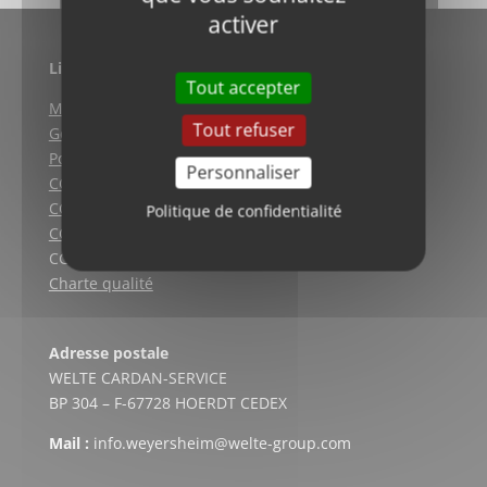
activer
Liens utiles
Tout accepter
Mentions légales
Tout refuser
Gestion des cookies
Politique de confidentialité
Personnaliser
CGV (Weyersheim)
CGV (Strasbourg)
Politique de confidentialité
CGV (Lyon)
CGV vente en ligne
Charte qualité
Adresse postale
WELTE CARDAN-SERVICE
BP 304 – F-67728 HOERDT CEDEX
Mail :
info.weyersheim@welte-group.com