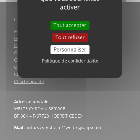
activer
Liens utiles
Tout accepter
Mentions légales
Tout refuser
Gestion des cookies
Politique de confidentialité
Personnaliser
CGV (Weyersheim)
CGV (Strasbourg)
Politique de confidentialité
CGV (Lyon)
CGV vente en ligne
Charte qualité
Adresse postale
WELTE CARDAN-SERVICE
BP 304 – F-67728 HOERDT CEDEX
Mail :
info.weyersheim@welte-group.com