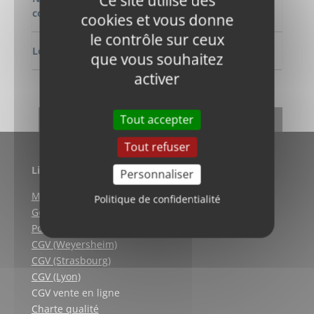
Ce site utilise des
commande
cookies et vous donne
le contrôle sur ceux
Longeur
2636 mm
que vous souhaitez
activer
DEMANDE DE RENSEIGNEMENT
RETOUR
Tout accepter
Tout refuser
Liens utiles
Personnaliser
Mentions légales
Politique de confidentialité
Gestion des cookies
Politique de confidentialité
CGV (Weyersheim)
CGV (Strasbourg)
CGV (Lyon)
CGV vente en ligne
Charte qualité