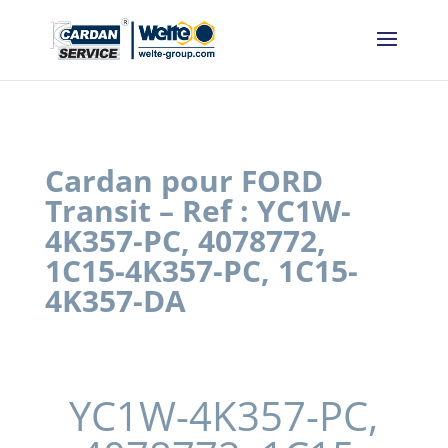
Panneau de gestion des cookies
Cardan pour FORD
Transit – Ref : YC1W-
4K357-PC, 4078772,
1C15-4K357-PC, 1C15-
4K357-DA
YC1W-4K357-PC,