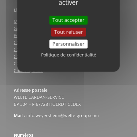
activer
Liens utiles
Tout accepter
Mentions légales
Gestion des cookies
Tout refuser
Politique de confidentialité
CGV (Weyersheim)
Personnaliser
CGV (Strasbourg)
Politique de confidentialité
CGV (Lyon)
CGV vente en ligne
Charte qualité
Adresse postale
WELTE CARDAN-SERVICE
BP 304 – F-67728 HOERDT CEDEX
Mail :
info.weyersheim@welte-group.com
Numéros