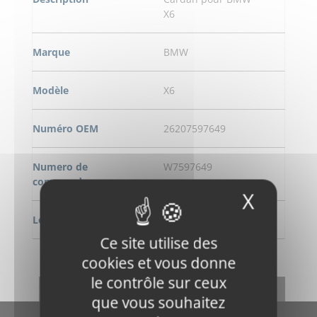
X6
Marque
BMW
Modèle
X6
Numéro OEM
26207597649
Numero de
W7597649
commande
X
Masqu
Longeur
709.3 mm
Ce site utilise des
DEMANDE DE RENSEIGNEMENT
cookies et vous donne
le contrôle sur ceux
RETOUR
que vous souhaitez