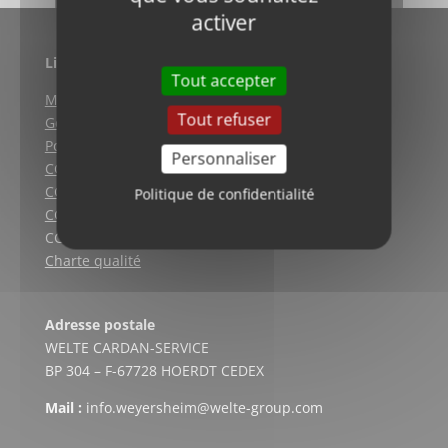
activer
Liens utiles
Tout accepter
Mentions légales
Tout refuser
Gestion des cookies
Politique de confidentialité
Personnaliser
CGV (Weyersheim)
CGV (Strasbourg)
Politique de confidentialité
CGV (Lyon)
CGV vente en ligne
Charte qualité
Adresse postale
WELTE CARDAN-SERVICE
BP 304 – F-67728 HOERDT CEDEX
Mail :
info.weyersheim@welte-group.com