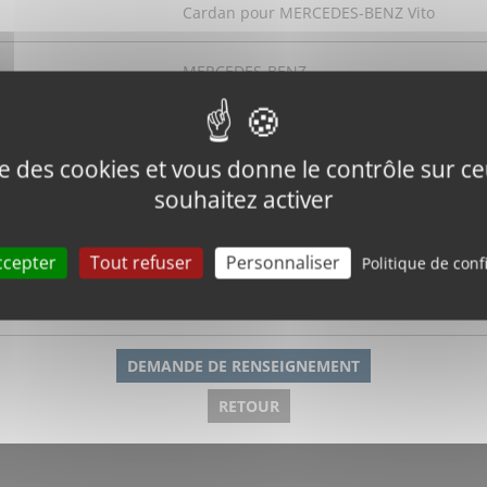
Cardan pour MERCEDES-BENZ Vito
MERCEDES-BENZ
Vito
ise des cookies et vous donne le contrôle sur 
A6393370010, A6393370310
souhaitez activer
ande
W6390310
ccepter
Tout refuser
Personnaliser
Politique de conf
430 mm
DEMANDE DE RENSEIGNEMENT
RETOUR