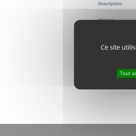
Description
Marque
Modèle
Ce site util
Numéro OEM
Numero de comm
Tout a
Longeur