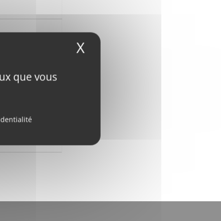
X
Masquer le bandeau
ceux que vous
identialité