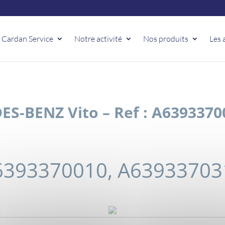
 Cardan Service
Notre activité
Nos produits
Les 
S-BENZ Vito – Ref : A6393370
6393370010, A63933703