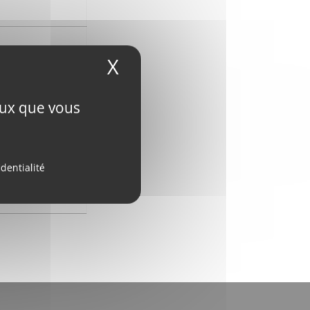
X
Masquer le bandeau
ceux que vous
identialité