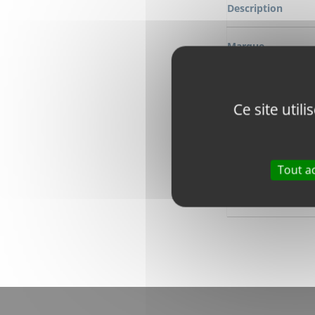
Description
Marque
Modèle
Ce site util
Numéro OEM
Numero de comm
Tout a
Longeur