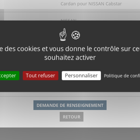
Cardan pour NISSAN Cabstar
NISSAN
Cabstar
ise des cookies et vous donne le contrôle sur 
37300-F3902
souhaitez activer
ande
W31215
ccepter
Tout refuser
Personnaliser
Politique de conf
1050 mm
DEMANDE DE RENSEIGNEMENT
RETOUR