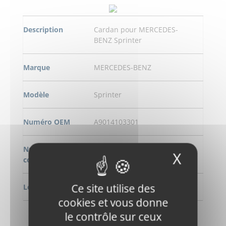
Description
Cardan pour MERCEDES-
BENZ Sprinter
Marque
MERCEDES-BENZ
Modèle
Sprinter
Numéro OEM
A9014103301
Numero de
W9013301
X
Masqu
commande
Ce site utilise des
Longeur
751 mm
cookies et vous donne
le contrôle sur ceux
DEMANDE DE RENSEIGNEMENT