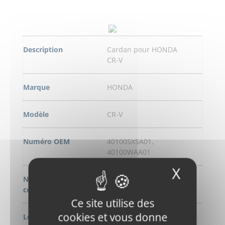
Description
Cardan pour HONDA
CR-V
Marque
HONDA
Modèle
CR-V
Numéro OEM
40100SXSA01,
40100WAA01
X
Masqu
Numero de
W70840
commande
Ce site utilise des
cookies et vous donne
Longeur
2063 mm