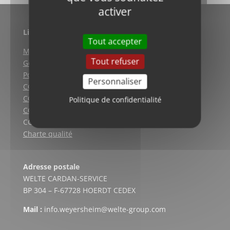
activer
Liens utiles
Tout accepter
Mentions légales
Tout refuser
Gestion des cookies
Politique de confidentialité
Personnaliser
CGV (Weyersheim)
CGV (Strasbourg)
Politique de confidentialité
CGV (Lyon)
CGV vente en ligne
Charte qualité
Adresse postale
WELTE CARDAN-SERVICE
BP 304 – F-67728 HOERDT CEDEX
Mail :
info.weyersheim@welte-group.com