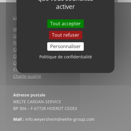
activer
Liens utiles
Tout accepter
Mentions légales
Tout refuser
Gestion des cookies
Politique de confidentialité
Personnaliser
CGV (Weyersheim)
CGV (Strasbourg)
Politique de confidentialité
CGV (Lyon)
CGV vente en ligne
Charte qualité
Adresse postale
WELTE CARDAN-SERVICE
BP 304 – F-67728 HOERDT CEDEX
Mail :
info.weyersheim@welte-group.com