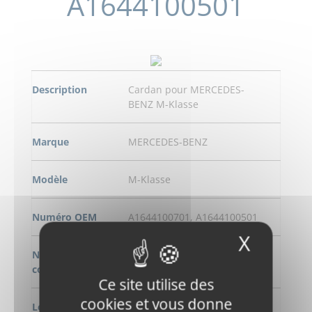
A1644100501
Description
Cardan pour MERCEDES-
BENZ M-Klasse
Marque
MERCEDES-BENZ
Modèle
M-Klasse
Numéro OEM
A1644100701, A1644100501
X
Masqu
Numero de
W1640501EDS
commande
Ce site utilise des
cookies et vous donne
Longeur
620 mm