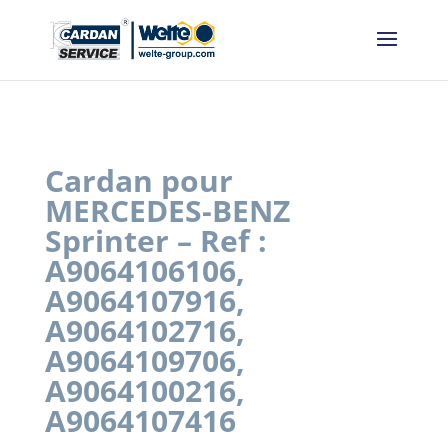
Panneau de gestion des cookies
Cardan pour
MERCEDES-BENZ
Sprinter – Ref :
A9064106106,
A9064107916,
A9064102716,
A9064109706,
A9064100216,
A9064107416