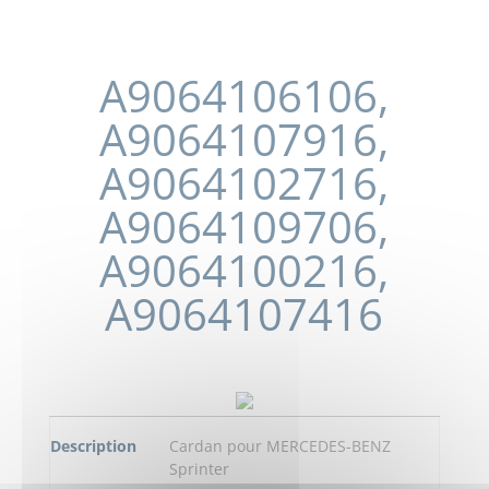
A9064106106,
A9064107916,
A9064102716,
A9064109706,
A9064100216,
A9064107416
Description
Cardan pour MERCEDES-BENZ
Sprinter