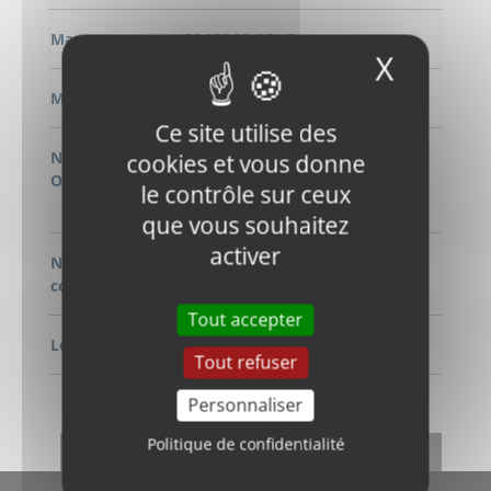
Marque
MERCEDES-BENZ
X
Masqu
Modèle
Sprinter
Ce site utilise des
Numéro
A9064106106, A9064107916,
cookies et vous donne
OEM
A9064102716, A9064109706,
le contrôle sur ceux
A9064100216, A9064107416
que vous souhaitez
activer
Numero de
W1707416EDS
commande
Tout accepter
Longeur
2554 mm
Tout refuser
Personnaliser
DEMANDE DE RENSEIGNEMENT
Politique de confidentialité
RETOUR