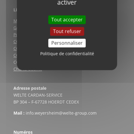
activer
Liens utiles
Tout accepter
Mentions légales
Gestion des cookies
Tout refuser
Politique de confidentialité
CGV (Weyersheim)
Personnaliser
CGV (Strasbourg)
Politique de confidentialité
CGV (Lyon)
CGV vente en ligne
Charte qualité
Adresse postale
WELTE CARDAN-SERVICE
BP 304 – F-67728 HOERDT CEDEX
Mail :
info.weyersheim@welte-group.com
Numéros