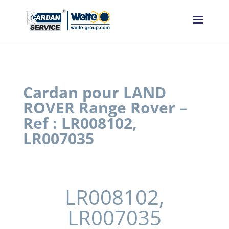
Panneau de gestion des cookies
Cardan pour LAND
ROVER Range Rover –
Ref : LR008102,
LR007035
LR008102,
LR007035