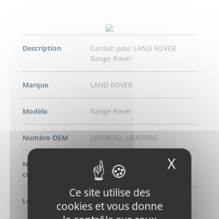
Description
Cardan pour LAND ROVER
Range Rover
Marque
LAND ROVER
Modèle
Range Rover
Numéro OEM
LR008102, LR007035
X
Masqu
Numero de
W28295
commande
Ce site utilise des
Longeur
760 mm
cookies et vous donne