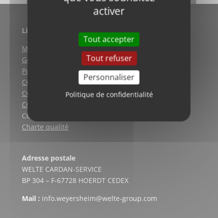
activer
Liens utiles
Tout accepter
Mentions légales
Tout refuser
Gestion des cookies
Politique de confidentialité
Personnaliser
CGV (Weyersheim)
CGV (Strasbourg)
Politique de confidentialité
CGV (Lyon)
CGV vente en ligne
Charte qualité
Adresse postale
WELTE CARDAN-SERVICE
BP 304 – F-67728 HOERDT CEDEX
Mail :
info.weyersheim@welte-group.com