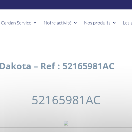
 Cardan Service
Notre activité
Nos produits
Les 
akota – Ref : 52165981AC
52165981AC