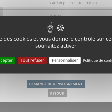
Cardan pour DODGE Dakota
DODGE
Dakota
ise des cookies et vous donne le contrôle sur 
52165981AC
souhaitez activer
ande
W73810
ccepter
Tout refuser
Personnaliser
Politique de conf
630 mm
DEMANDE DE RENSEIGNEMENT
RETOUR