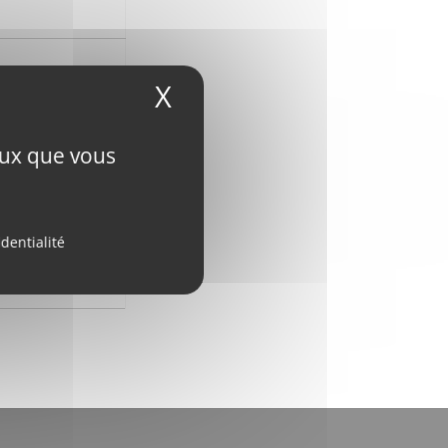
X
Masquer le bandeau
ceux que vous
identialité