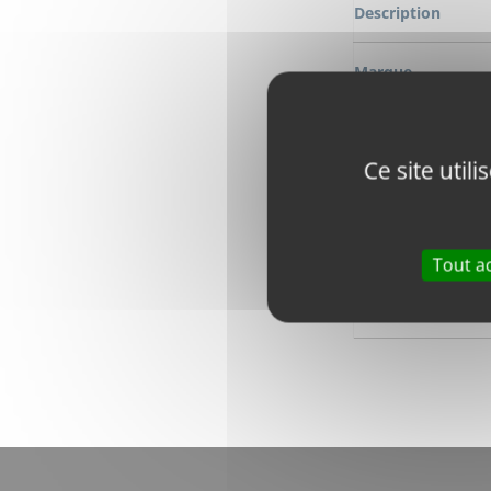
Description
Marque
Modèle
Ce site util
Numéro OEM
Numero de comm
Tout a
Longeur