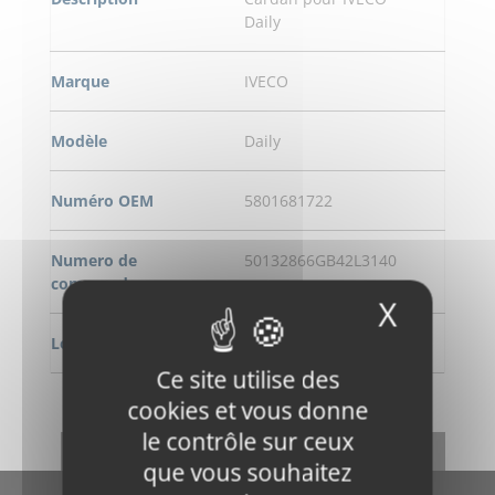
Daily
Marque
IVECO
Modèle
Daily
Numéro OEM
5801681722
Numero de
50132866GB42L3140
commande
X
Masqu
Longeur
3140 mm
Ce site utilise des
DEMANDE DE RENSEIGNEMENT
cookies et vous donne
le contrôle sur ceux
RETOUR
que vous souhaitez