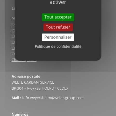
activer
Liens utiles
Tout accepter
Mentions légales
Gestion des cookies
Tout refuser
Politique de confidentialité
CGV (Weyersheim)
Personnaliser
CGV (Strasbourg)
Politique de confidentialité
CGV (Lyon)
CGV vente en ligne
Charte qualité
Adresse postale
WELTE CARDAN-SERVICE
BP 304 – F-67728 HOERDT CEDEX
Mail :
info.weyersheim@welte-group.com
Numéros