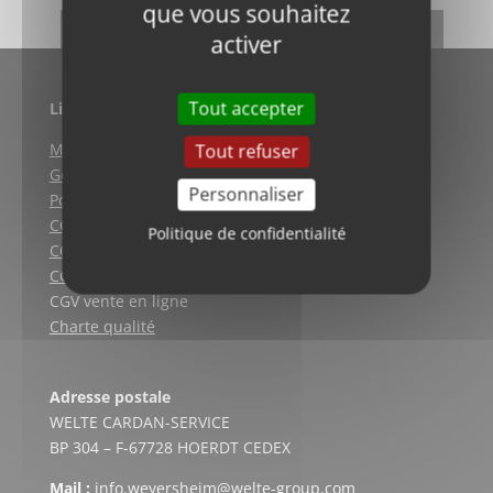
que vous souhaitez
RETOUR
activer
Tout accepter
Liens utiles
Mentions légales
Tout refuser
Gestion des cookies
Personnaliser
Politique de confidentialité
CGV (Weyersheim)
Politique de confidentialité
CGV (Strasbourg)
CGV (Lyon)
CGV vente en ligne
Charte qualité
Adresse postale
WELTE CARDAN-SERVICE
BP 304 – F-67728 HOERDT CEDEX
Mail :
info.weyersheim@welte-group.com