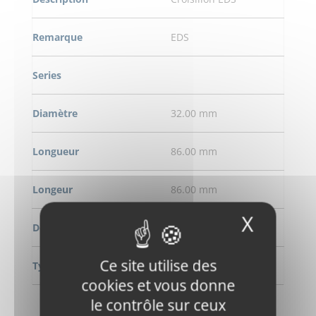
Remarque
EDS
Series
Diamètre
32.00 mm
Longueur
86.00 mm
Longeur
86.00 mm
X
Masqu
Désaxé
7 mm
Ce site utilise des
Type de graissage
0
cookies et vous donne
le contrôle sur ceux
DEMANDE DE RENSEIGNEMENT