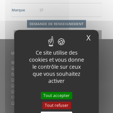
Marque
ZF
DEMANDE DE RENSEIGNEMENT
RETOUR
X
Masqu
Ce site utilise des
Liens utiles
cookies et vous donne
Mentions légales
le contrôle sur ceux
Gestion des cookies
que vous souhaitez
Politique de confidentialité
CGV (Weyersheim)
activer
CGV (Strasbourg)
CGV (Lyon)
Tout accepter
CGV vente en ligne
Charte qualité
Tout refuser