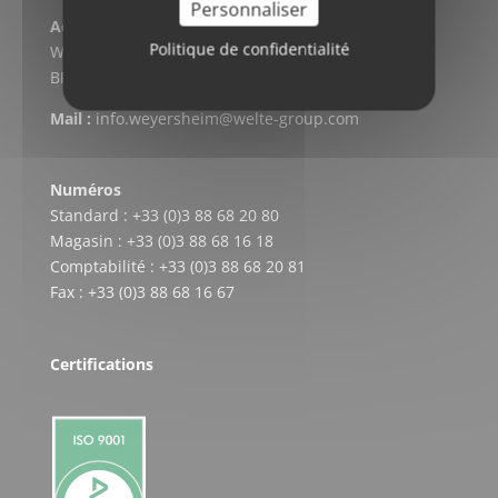
Personnaliser
Adresse postale
Politique de confidentialité
WELTE CARDAN-SERVICE
BP 304 – F-67728 HOERDT CEDEX
Mail :
info.weyersheim@welte-group.com
Numéros
Standard : +33 (0)3 88 68 20 80
Magasin : +33 (0)3 88 68 16 18
Comptabilité : +33 (0)3 88 68 20 81
Fax : +33 (0)3 88 68 16 67
Certifications