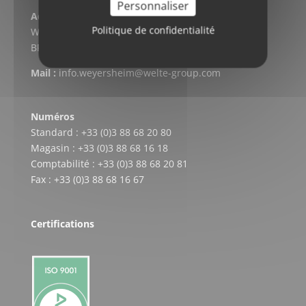
Personnaliser
Adresse postale
Politique de confidentialité
WELTE CARDAN-SERVICE
BP 304 – F-67728 HOERDT CEDEX
Mail :
info.weyersheim@welte-group.com
Numéros
Standard : +33 (0)3 88 68 20 80
Magasin : +33 (0)3 88 68 16 18
Comptabilité : +33 (0)3 88 68 20 81
Fax : +33 (0)3 88 68 16 67
Certifications