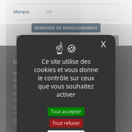
Marque
VW
DEMANDE DE RENSEIGNEMENT
RETOUR
X
Masqu
Ce site utilise des
Liens utiles
cookies et vous donne
Mentions légales
le contrôle sur ceux
Gestion des cookies
que vous souhaitez
Politique de confidentialité
CGV (Weyersheim)
activer
CGV (Strasbourg)
CGV (Lyon)
Tout accepter
CGV vente en ligne
Charte qualité
Tout refuser