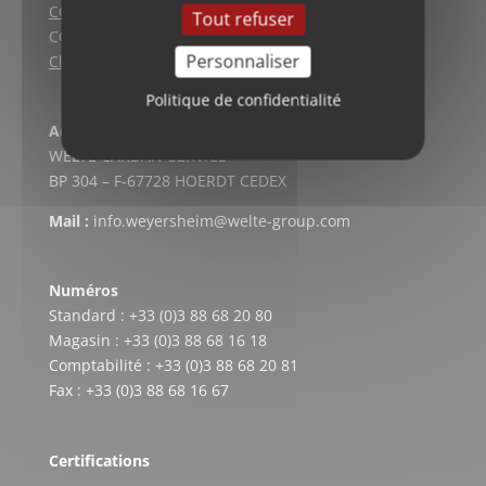
CGV (Lyon)
Tout refuser
CGV vente en ligne
Personnaliser
Charte qualité
Politique de confidentialité
Adresse postale
WELTE CARDAN-SERVICE
BP 304 – F-67728 HOERDT CEDEX
Mail :
info.weyersheim@welte-group.com
Numéros
Standard : +33 (0)3 88 68 20 80
Magasin : +33 (0)3 88 68 16 18
Comptabilité : +33 (0)3 88 68 20 81
Fax : +33 (0)3 88 68 16 67
Certifications