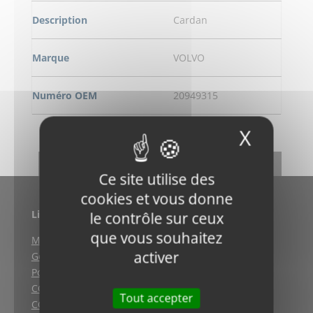
Description
Cardan
Marque
VOLVO
Numéro OEM
20949315
X
Masqu
DEMANDE DE RENSEIGNEMENT
RETOUR
Ce site utilise des
cookies et vous donne
Liens utiles
le contrôle sur ceux
que vous souhaitez
Mentions légales
activer
Gestion des cookies
Politique de confidentialité
CGV (Weyersheim)
Tout accepter
CGV (Strasbourg)