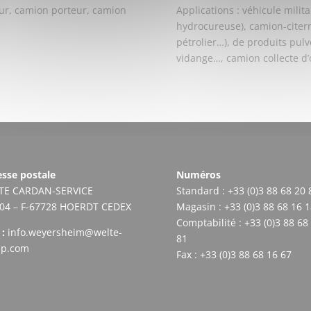
eur, camion porteur, camion
Applications : véhicule milit
hydrocureuse), camion-citerne
pétrolier…), de produits pulv
vidange…, camion collecte d
sse postale
Numéros
TE CARDAN-SERVICE
Standard : +33 (0)3 88 68 20 
304 – F-67728 HOERDT CEDEX
Magasin : +33 (0)3 88 68 16 1
Comptabilité : +33 (0)3 88 68
 :
info.weyersheim@welte-
81
up.com
Fax : +33 (0)3 88 68 16 67