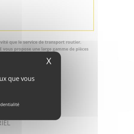
ité que le service de transport routier.
ICE vous propose une large gamme de pièces
n à cardan neuf sur mesure.
X
Masquer le bandeau
ceux que vous
identialité
IEL