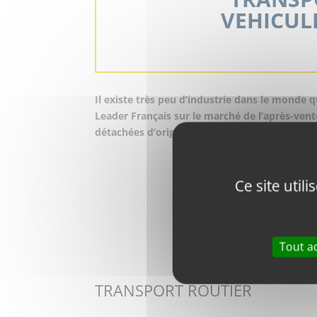
VEHICUL
Il existe très peu d’industrie dans le monde 
Leader Français sur le marché de l’après-ve
détachées d’origine OEM livrée en 24 heures, 
Ce site util
Tout a
TRANSPORT ROUTIER