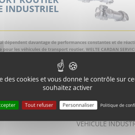
E INDUSTRIEL
qui dépendent davantage de performances constantes et de réactiv
nte pour les véhicules de transport routier, WELTE CARDAN SERV
un service de réparation réactif et la fabrication de transmissio
ise des cookies et vous donne le contrôle sur 
souhaitez activer
ccepter
Tout refuser
Personnaliser
Politique de conf
VEHICULE INDUSTR