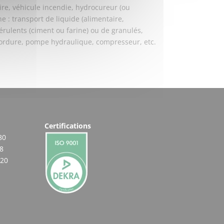
aire, véhicule incendie, hydrocureur (ou
 : transport de liquide (alimentaire,
érulents (ciment ou farine) ou de granulés,
’ordure, pompe hydraulique, compresseur, etc.
Certifications
80
8
 20